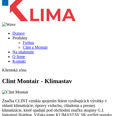
Domov
Produkty
Fujitsu
Clint a Montair
Na stiahnutie
O firme
Kontakt
Klientská zóna
Clint Montair - Klimastav
Značka CLINT vznikla spojením firiem vyrábajúcich výrobky v
oblasti klimatizácie, úpravy vzduchu, chladenia a presnej
klimatizácie, ktoré spadajú pod obchodnú značku skupiny G.I.
Industrial Holding. Vďaka tomu KLIMASTAV SK rozšíril ponuku