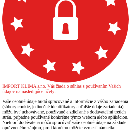
IMPORT KLIMA s.r.o. Vás žiada o súhlas s používaním Vašich
údajov na nasledujúce účely:
Vaše osobné údaje budú spracované a informácie z vášho zariadenia
(súbory cookie, jedinečné identifikátory a ďalšie údaje zariadenia)
môžu byť uchovávané, používané a zdieľané s dodávateľmi tretích
strán, prípadne používané konkrétne týmto webom alebo aplikáciou.
Niektorí dodávatelia môžu spracúvať vaše osobné údaje na základe
oprávneného záujmu, proti ktorému môžete vzniesť námietku