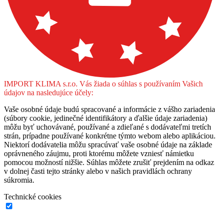
IMPORT KLIMA s.r.o. Vás žiada o súhlas s používaním Vašich
údajov na nasledujúce účely:
Vaše osobné údaje budú spracované a informácie z vášho zariadenia
(súbory cookie, jedinečné identifikátory a ďalšie údaje zariadenia)
môžu byť uchovávané, používané a zdieľané s dodávateľmi tretích
strán, prípadne používané konkrétne týmto webom alebo aplikáciou.
Niektorí dodávatelia môžu spracúvať vaše osobné údaje na základe
oprávneného záujmu, proti ktorému môžete vzniesť námietku
pomocou možností nižšie. Súhlas môžete zrušiť prejdením na odkaz
v dolnej časti tejto stránky alebo v našich pravidlách ochrany
súkromia.
Technické cookies