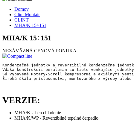
Domov
Clint Montair
CLINT
MHA/K 15÷151
MHA/K 15÷151
NEZÁVÄZNÁ CENOVÁ PONUKA
Kondenzačné jednotky a reverzibilné kondenzačné jednotk
Vďaka konštrukcii peraluman sú tieto vonkajšie jednotky
Sú vybavené Rotary/Scroll kompresormi a axiálnymi venti
Široká škála príslušenstva, montovaného z výroby alebo 
VERZIE:
MHA/K - Len chladenie
MHA/K/WP - Reverzibilné tepelné čerpadlo