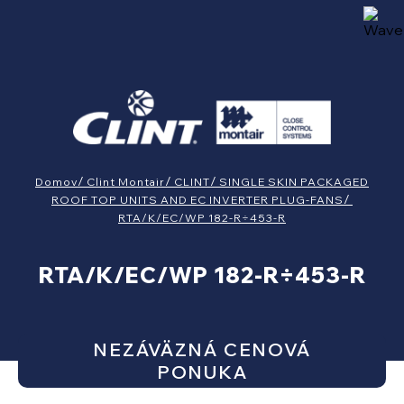
Domov
Clint Montair
CLINT
SINGLE SKIN PACKAGED
ROOF TOP UNITS AND EC INVERTER PLUG-FANS
RTA/K/EC/WP 182-R÷453-R
RTA/K/EC/WP 182-R÷453-R
NEZÁVÄZNÁ CENOVÁ
PONUKA