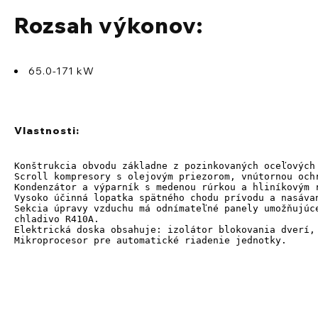
Rozsah výkonov:
65.0-171 kW
Vlastnosti:
Konštrukcia obvodu základne z pozinkovaných oceľových
Scroll kompresory s olejovým priezorom, vnútornou ochr
Kondenzátor a výparník s medenou rúrkou a hliníkovým r
Vysoko účinná lopatka spätného chodu prívodu a nasáva
Sekcia úpravy vzduchu má odnímateľné panely umožňujúc
chladivo R410A.

Elektrická doska obsahuje: izolátor blokovania dverí,
Mikroprocesor pre automatické riadenie jednotky.