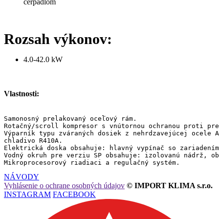
čerpadlom
Rozsah výkonov:
4.0-42.0 kW
Vlastnosti:
Samonosný prelakovaný oceľový rám.

Rotačný/scroll kompresor s vnútornou ochranou proti pre
Výparník typu zváraných dosiek z nehrdzavejúcej ocele A
chladivo R410A.

Elektrická doska obsahuje: hlavný vypínač so zariadením
Vodný okruh pre verziu SP obsahuje: izolovanú nádrž, ob
Mikroprocesorový riadiaci a regulačný systém.
NÁVODY
Vyhlásenie o ochrane osobných údajov
© IMPORT KLIMA s.r.o.
INSTAGRAM
FACEBOOK