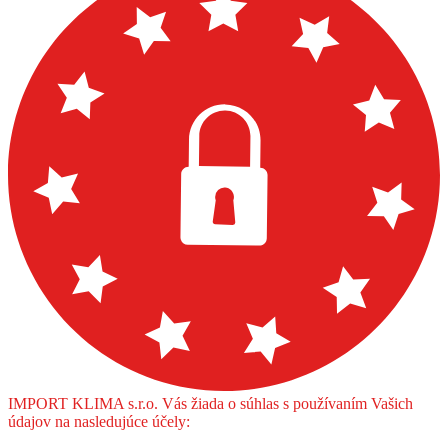
IMPORT KLIMA s.r.o. Vás žiada o súhlas s používaním Vašich
údajov na nasledujúce účely: