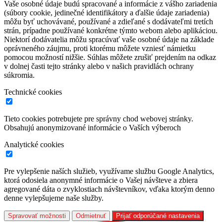
Vaše osobné údaje budú spracované a informácie z vášho zariadenia
(súbory cookie, jedinečné identifikátory a ďalšie údaje zariadenia)
môžu byť uchovávané, používané a zdieľané s dodávateľmi tretích
strán, prípadne používané konkrétne týmto webom alebo aplikáciou.
Niektorí dodávatelia môžu spracúvať vaše osobné údaje na základe
oprávneného záujmu, proti ktorému môžete vzniesť námietku
pomocou možností nižšie. Súhlas môžete zrušiť prejdením na odkaz
v dolnej časti tejto stránky alebo v našich pravidlách ochrany
súkromia.
Technické cookies
Tieto cookies potrebujete pre správny chod webovej stránky.
Obsahujú anonymizované informácie o Vaších výberoch
Analytické cookies
Pre vylepšenie naších služieb, využívame službu Google Analytics,
ktorá odosiela anonymné informácie o Vašej návšteve a zbiera
agregované dáta o zvyklostiach návštevníkov, vďaka ktorým denno
denne vylepšujeme naše služby.
Spravovať možnosti
Odmietnuť
Prijať odporúčané nastavenia