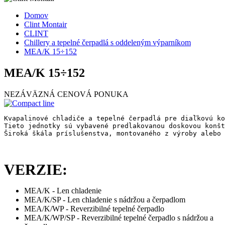
Domov
Clint Montair
CLINT
Chillery a tepelné čerpadlá s oddeleným výparníkom
MEA/K 15÷152
MEA/K 15÷152
NEZÁVÄZNÁ CENOVÁ PONUKA
Kvapalinové chladiče a tepelné čerpadlá pre diaľkovú ko
Tieto jednotky sú vybavené predlakovanou doskovou konšt
Široká škála príslušenstva, montovaného z výroby alebo 
VERZIE:
MEA/K - Len chladenie
MEA/K/SP - Len chladenie s nádržou a čerpadlom
MEA/K/WP - Reverzibilné tepelné čerpadlo
MEA/K/WP/SP - Reverzibilné tepelné čerpadlo s nádržou a