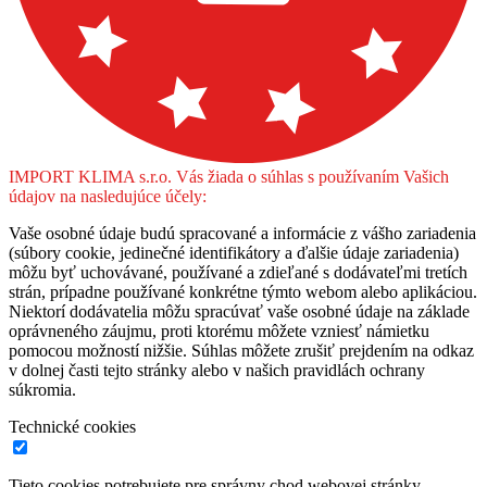
IMPORT KLIMA s.r.o. Vás žiada o súhlas s používaním Vašich
údajov na nasledujúce účely:
Vaše osobné údaje budú spracované a informácie z vášho zariadenia
(súbory cookie, jedinečné identifikátory a ďalšie údaje zariadenia)
môžu byť uchovávané, používané a zdieľané s dodávateľmi tretích
strán, prípadne používané konkrétne týmto webom alebo aplikáciou.
Niektorí dodávatelia môžu spracúvať vaše osobné údaje na základe
oprávneného záujmu, proti ktorému môžete vzniesť námietku
pomocou možností nižšie. Súhlas môžete zrušiť prejdením na odkaz
v dolnej časti tejto stránky alebo v našich pravidlách ochrany
súkromia.
Technické cookies
Tieto cookies potrebujete pre správny chod webovej stránky.