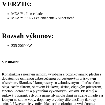
VERZIE:
MEA/Y - Len chladenie
MEA/Y/SSL - Len chladenie - Super tiché
Rozsah výkonov:
235-2060 kW
Vlastnosti:
Konštrukcia s nosným rámom, vyrobená z pozinkovaného plechu s
dodatočnou ochranou zabezpečenou polyesterovým práškovým
nástrekom. Skrutkové kompresory so zabudovaným odlučovačom
oleja, sacím filtrom, ohrevom kľukovej skrine, olejovým priezorom,
tepelnou ochranou a plynulými výkonovými krokmi. Plášťový a
rúrkový výparník s dvoma nezávislými okruhmi na strane chladiva a
jedným na strane vody, doplnený o vodný diferenciálny tlakový
spínač. Uzatváracie ventily chladiaceho okruhu na výtlačnom a