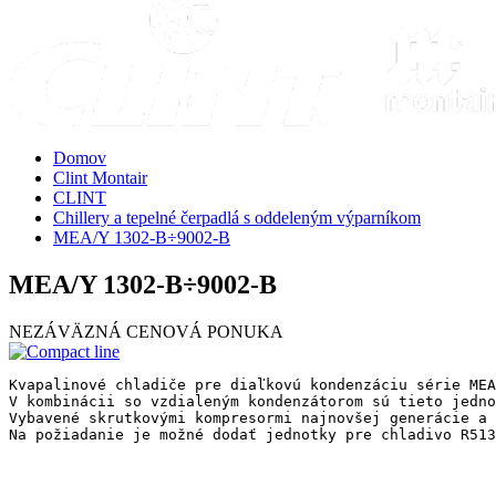
Domov
Clint Montair
CLINT
Chillery a tepelné čerpadlá s oddeleným výparníkom
MEA/Y 1302-B÷9002-B
MEA/Y 1302-B÷9002-B
NEZÁVÄZNÁ CENOVÁ PONUKA
Kvapalinové chladiče pre diaľkovú kondenzáciu série MEA
V kombinácii so vzdialeným kondenzátorom sú tieto jedno
Vybavené skrutkovými kompresormi najnovšej generácie a 
Na požiadanie je možné dodať jednotky pre chladivo R513