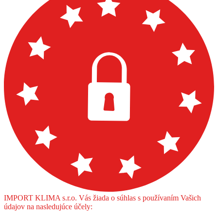
IMPORT KLIMA s.r.o. Vás žiada o súhlas s používaním Vašich
údajov na nasledujúce účely: