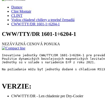
Domov
Clint Montair
CLINT
Vodou chladené chillery a tepelné čerpadlá
CWW/TTY/DR 1601-1÷6204-1
CWW/TTY/DR 1601-1÷6204-1
NEZÁVÄZNÁ CENOVÁ PONUKA
Inovatívne jednotky CWW/TTY/DR 1601-1÷6204-1 pre prevád
Použitie dynamických bezolejových magnetických levitačn
Jednotky sú v súlade s nariadením ErP z roku 2021.

Na požiadanie môžu byť jednotky dodané s chladivom R513
VERZIE:
CWW/TTY/DR - Len chladenie pre Dry-Cooler