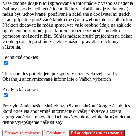
Vaše osobné údaje budú spracované a informácie z vášho zariadenia
(súbory cookie, jedinečné identifikátory a ďalšie údaje zariadenia)
môžu byť uchovávané, používané a zdieľané s dodávateľmi tretích
strán, prípadne používané konkrétne týmto webom alebo aplikáciou.
Niektorí dodávatelia môžu spracúvať vaše osobné údaje na základe
oprávneného záujmu, proti ktorému môžete vzniesť námietku
pomocou možností nižšie. Súhlas môžete zrušiť prejdením na odkaz
v dolnej časti tejto stránky alebo v našich pravidlách ochrany
súkromia.
Technické cookies
Tieto cookies potrebujete pre správny chod webovej stránky.
Obsahujú anonymizované informácie o Vaších výberoch
Analytické cookies
Pre vylepšenie naších služieb, využívame službu Google Analytics,
ktorá odosiela anonymné informácie o Vašej návšteve a zbiera
agregované dáta o zvyklostiach návštevníkov, vďaka ktorým denno
denne vylepšujeme naše služby.
Spravovať možnosti
Odmietnuť
Prijať odporúčané nastavenia