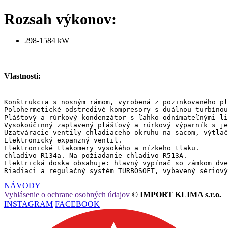
Rozsah výkonov:
298-1584 kW
Vlastnosti:
Konštrukcia s nosným rámom, vyrobená z pozinkovaného pl
Polohermetické odstredivé kompresory s duálnou turbínou
Plášťový a rúrkový kondenzátor s ľahko odnímateľnými li
Vysokoúčinný zaplavený plášťový a rúrkový výparník s je
Uzatváracie ventily chladiaceho okruhu na sacom, výtlač
Elektronický expanzný ventil.

Elektronické tlakomery vysokého a nízkeho tlaku.

chladivo R134a. Na požiadanie chladivo R513A.

Elektrická doska obsahuje: hlavný vypínač so zámkom dve
Riadiaci a regulačný systém TURBOSOFT, vybavený sériový
NÁVODY
Vyhlásenie o ochrane osobných údajov
© IMPORT KLIMA s.r.o.
INSTAGRAM
FACEBOOK