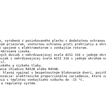
m, vyrobená z pozinkovaného plechu s dodatočnou ochranou 
vým priezorom, vnútornou ochranou proti prehriatiu a ohre
o spojené s elektromotorom s vonkajším rotorom.

ebrovaná cievka.

ných dosiek z nehrdzavejúcej ocele AISI 316 s jedným okr
osiek z nehrdzavejúcej ocele AISI 316 s jedným okruhom n
il.

okého a nízkeho tlaku.

anie chladivo R452B alebo R454B.

: hlavný vypínač s bezpečnostným blokovaním dverí, poistk
enzácie: elektronické proporcionálne zariadenie, ktoré z
nia s teplotou vonkajšieho vzduchu do -15 °C.

 a regulačný systém.