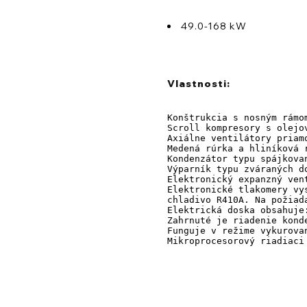
49.0-168 kW
Vlastnosti:
Konštrukcia s nosným rámo
Scroll kompresory s olejo
Axiálne ventilátory priam
Medená rúrka a hliníková r
Kondenzátor typu spájkova
Výparník typu zváraných d
Elektronický expanzný vent
Elektronické tlakomery vys
chladivo R410A. Na požiad
Elektrická doska obsahuje
Zahrnuté je riadenie kond
Funguje v režime vykurova
Mikroprocesorový riadiaci