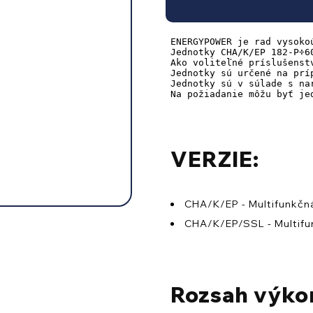
ENERGYPOWER je rad vysoko
Jednotky CHA/K/EP 182-P÷6
Ako voliteľné príslušenst
Jednotky sú určené na príp
Jednotky sú v súlade s nar
Na požiadanie môžu byť je
VERZIE:
CHA/K/EP - Multifunkčn
CHA/K/EP/SSL - Multifun
Rozsah výko