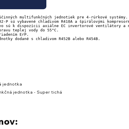
účinných multifunkčných jednotiek pre 4-rúrkové systémy.

02-P sú vybavené chladivom R410A a špirálovými kompresor
vo sú k dispozícii axiálne EC invertorové ventilátory a 
ravu teplej vody do 55°C.

iadením ErP.

dnotky dodané s chladivom R452B alebo R454B.
á jednotka
kčná jednotka - Super tichá
nov: