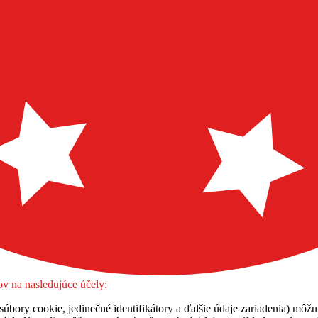
v na nasledujúce účely:
úbory cookie, jedinečné identifikátory a ďalšie údaje zariadenia) môžu