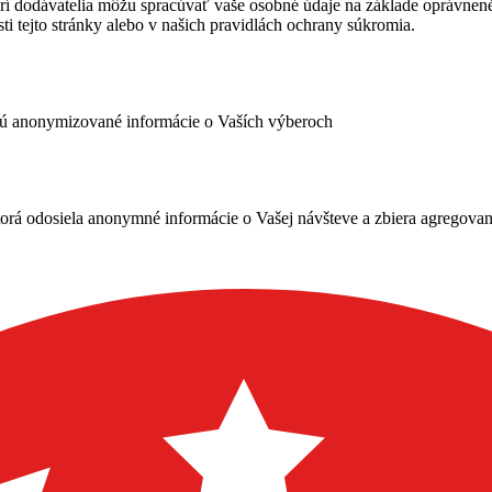
rí dodávatelia môžu spracúvať vaše osobné údaje na základe oprávne
ti tejto stránky alebo v našich pravidlách ochrany súkromia.
ujú anonymizované informácie o Vaších výberoch
ktorá odosiela anonymné informácie o Vašej návšteve a zbiera agregov