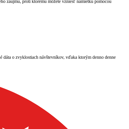
ného záujmu, proti ktorému môžete vzniesť námietku pomocou
ané dáta o zvyklostiach návštevníkov, vďaka ktorým denno denne