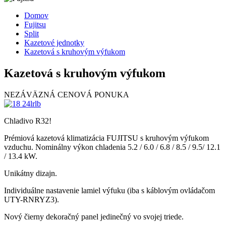
Domov
Fujitsu
Split
Kazetové jednotky
Kazetová s kruhovým výfukom
Kazetová s kruhovým výfukom
NEZÁVÄZNÁ CENOVÁ PONUKA
Chladivo R32!
Prémiová kazetová klimatizácia FUJITSU s kruhovým výfukom
vzduchu. Nominálny výkon chladenia 5.2 / 6.0 / 6.8 / 8.5 / 9.5/ 12.1
/ 13.4 kW.
Unikátny dizajn.
Individuálne nastavenie lamiel výfuku (iba s káblovým ovládačom
UTY-RNRYZ3).
Nový čierny dekoračný panel jedinečný vo svojej triede.