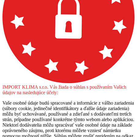
IMPORT KLIMA s.r.o. Vás žiada o súhlas s používaním Vašich
údajov na nasledujúce účely:
Vaše osobné údaje budú spracované a informácie z vášho zariadenia
(súbory cookie, jedinečné identifikátory a ďalšie údaje zariadenia)
môžu byť uchovávané, používané a zdieľané s dodávateľmi tretích
strán, prípadne používané konkrétne týmto webom alebo aplikáciou.
Niektorí dodávatelia môžu spracúvať vaše osobné údaje na základe
oprávneného záujmu, proti ktorému môžete vzniesť námietku
pomocou možností nižšie. Súhlas môžete zrušiť prejdením na odkaz